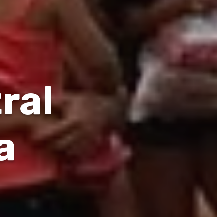
ral
a